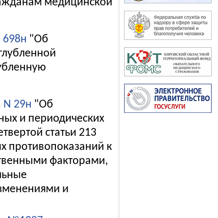
ражданам медицинской
№ 698н
"Об
глубленной
лубленную
. N 29н
"Об
ных и периодических
твертой статьи 213
их противопоказаний к
ственными факторами,
льные
изменениями и