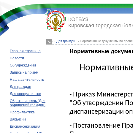
КОГБУЗ
Кировская городская бол
◦ ◦
Для граждан
◦ Нормативные документы по прове
Нормативные докумен
Главная страница
Новости
Нормативные
Об учреждении
Запись на прием
Наша деятельность
Для граждан
- Приказ Министерс
Для специалистов
Обратная связь (Для
"Об утверждении По
обращений граждан)
диспансеризации оп
Профилактика
Вакансии
-
Постановление Пра
Диспансеризация