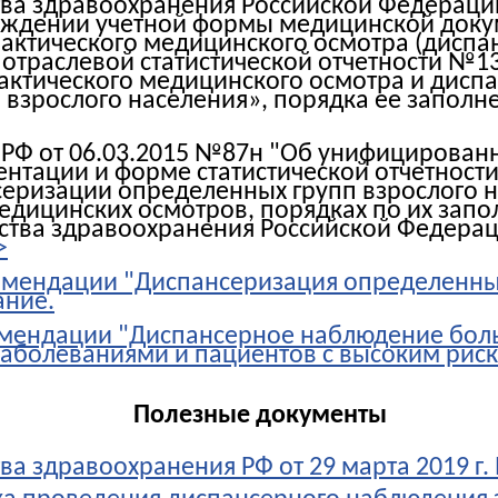
тва здравоохранения Российской Федерац
рждении учетной формы медицинской док
лактического медицинского осмотра (диспа
 отраслевой статистической отчетности №1
ктического медицинского осмотра и дисп
взрослого населения», порядка ее заполн
 РФ от 06.03.2015 №87н "Об унифицирова
нтации и форме статистической отчетности
еризации определенных групп взрослого н
едицинских осмотров, порядках по их запо
тва здравоохранения Российской Федера
>
мендации "Диспансеризация определенных
ание.
омендации "Диспансерное наблюдение бол
болеваниями и пациентов с высоким риско
Полезные документы
ва здравоохранения РФ от 29 марта 2019 г.