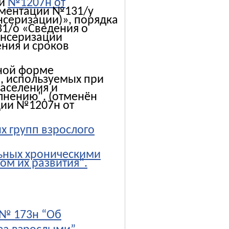
ии
№1207н от
ументации №131/у
нсеризации)», порядка
31/о «Сведения о
ансеризации
ения и сроков
нной форме
, используемых при
аселения и
лнению". (отменён
ции №1207н от
 групп взрослого
ьных хроническими
м их развития".
 № 173н “Об