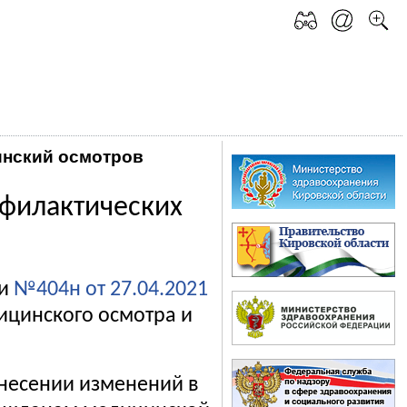
инский осмотров
филактических
ии
№404н от 27.04.2021
ицинского осмотра и
несении изменений в