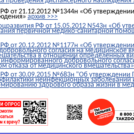
а проведения диспансерного наблюдения 
 РФ от 21.12.2012 №1344н «Об утверждени
людения»
архив >>>
оцразвития РФ от 15.05.2012 N543н «Об у
зания первичной медико-санитарной помо
РФ от 20.12.2012 №1177н «Об утверждении
обровольного согласия на медицинское вм
ешательства в отношении определенных в
 информированного добровольного соглас
рм отказа от медицинского вмешательства»
РФ от 30.09.2015 №683н "Об утверждении 
офилактики неинфекционных заболеваний 
мированию здорового образа жизни в ме