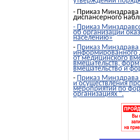
утверждении порядк
- Приказ Минздрава
диспансерного наб
- Приказ Минздравс
об организации ока
населению»
-
Приказ Минздрава 
информированного д
от медицинского вм
вмешательств, форм
вмешательство и фо
-
Приказ Минздрава 
и осуществления пр
мероприятий по фор
организациях ".