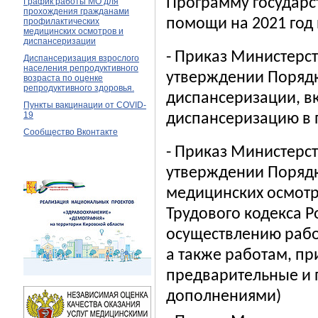
Программу государс
График работы МО для
прохождения гражданами
помощи на 2021 год 
профилактических
медицинских осмотров и
диспансеризации
- Приказ Министерс
Диспансеризация взрослого
населения репродуктивного
утверждении Порядк
возраста по оценке
репродуктивного здоровья.
диспансеризации, в
Пункты вакцинации от COVID-
19
диспансеризацию в
Сообщество Вконтакте
- Приказ Министерс
утверждении Порядк
медицинских осмотр
Трудового кодекса 
осуществлению рабо
а также работам, п
предварительные и 
дополнениями)