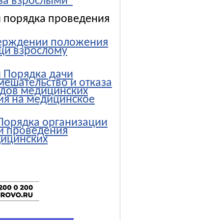
за взрослыми”
и порядка проведения
тверждении положения
щи взрослому
 Порядка дачи
ешательство и отказа
идов медицинских
ия на медицинское
Порядка организации
и проведения
дицинских