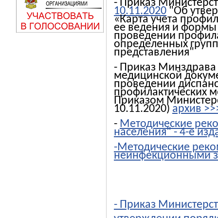
- Приказ Министерс
10.11.2020
"Об утве
«Карта учета профи
ее ведения и формы
проведении профила
определенных групп 
представления"
- Приказ Минздрава
медицинской докуме
проведении диспанс
профилактических м
Приказом Министерс
10.11.2020)
архив >>
-
Методические реко
населения" - 4-е изд
-Методические рек
неинфекционными за
- Приказ Министерст