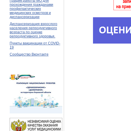
График работы МО для
прохождения гражданами
профилактических
медицинских осмотров и
диспансеризации
Диспансеризация взрослого
населения репродуктивного
возраста по оценке
репродуктивного здоровья.
Пункты вакцинации от COVID-
19
Сообщество Вконтакте