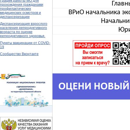
График работы МО для
Главн
прохождения гражданами
профилактических
ВРиО начальника эк
медицинских осмотров и
диспансеризации
Начальни
Диспансеризация взрослого
населения репродуктивного
Юри
возраста по оценке
репродуктивного здоровья.
Пункты вакцинации от COVID-
19
Сообщество Вконтакте