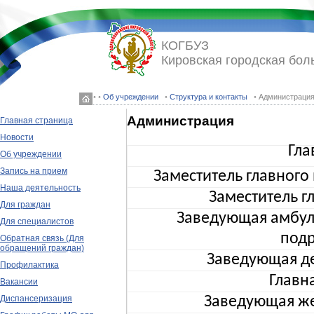
КОГБУЗ
Кировская городская бол
◦ ◦
Об учреждении
◦
Структура и контакты
◦ Администраци
Администрация
Главная страница
Новости
Гла
Об учреждении
Запись на прием
Заместитель главного
Наша деятельность
Заместитель г
Для граждан
Заведующая амбул
Для специалистов
под
Обратная связь (Для
обращений граждан)
Заведующая д
Профилактика
Главн
Вакансии
Диспансеризация
Заведующая же