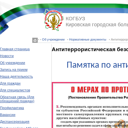
КОГБУЗ
Кировская городская бол
◦ ◦
Об учреждении
◦
Нормативные документы
◦ Антитеррор
Антитеррористическая без
Главная страница
Новости
Памятка по ант
Об учреждении
Запись на прием
Наша деятельность
Для граждан
Для специалистов
Обратная связь (Для
обращений граждан)
Профилактика
Вакансии
Диспансеризация